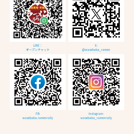
LINE：
X:
オープンチャット
@wasebaba_ramen
FB:
Instagram:
wasebaba.ramenrally
wasebaba_ramenrally