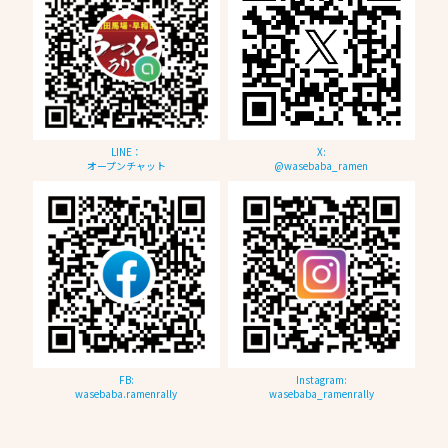
LINE：
X:
オープンチャット
@wasebaba_ramen
FB:
Instagram:
wasebaba.ramenrally
wasebaba_ramenrally