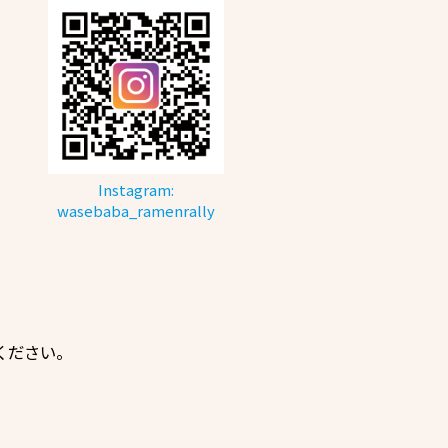
Instagram:
wasebaba_ramenrally
ください。