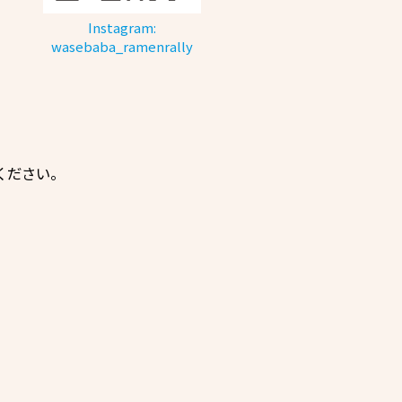
Instagram:
wasebaba_ramenrally
ください。