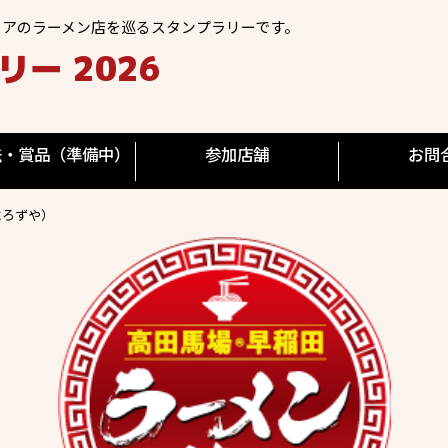
リアのラーメン店を巡るスタンプラリーです。
ー 2026
法・賞品（準備中）
参加店舗
お問
よろずや）