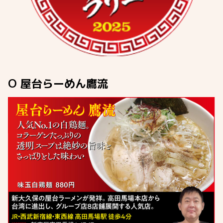
O 屋台らーめん鷹流