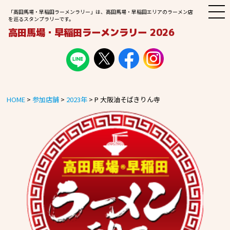
M
「高田馬場・早稲田ラーメンラリー」は、高田馬場・早稲田エリアのラーメン店
E
を巡るスタンプラリーです。
N
高田馬場・早稲田ラーメンラリー 2026
U
HOME
>
参加店舗
>
2023年
>
P 大阪油そばきりん寺